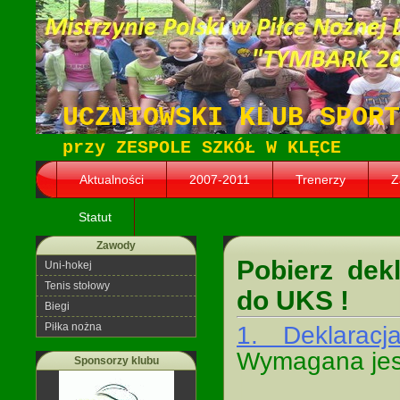
UCZNIOWSKI KLUB SPORT
przy ZESPOLE SZKÓŁ W KLĘCE
Aktualności
2007-2011
Trenerzy
Z
Statut
Zawody
Pobierz dek
Uni-hokej
Tenis stołowy
do UKS !
Biegi
Piłka nożna
1. Deklaracj
Wymagana jest
Sponsorzy klubu