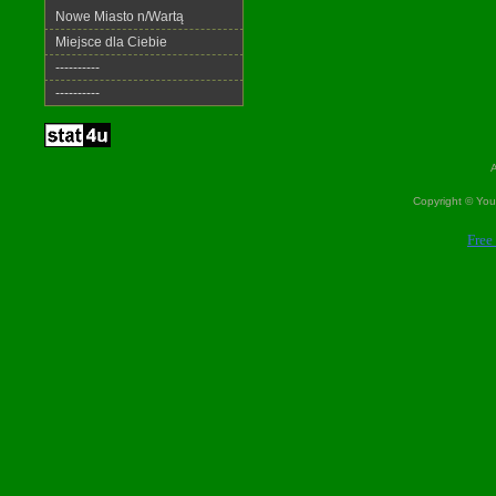
Nowe Miasto n/Wartą
Miejsce dla Ciebie
----------
----------
A
Copyright © Yo
Design downloaded from
Free