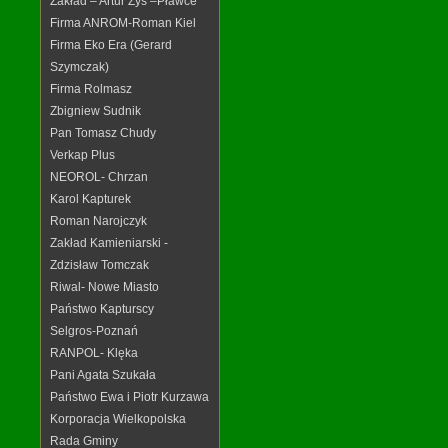
Zakład – Artur Zys –Pławce
Firma ANROM-Roman Kiel
Firma Eko Era (Gerard
Szymczak)
Firma Rolmasz
Zbigniew Sudnik
Pan Tomasz Chudy
Verkap Plus
NEOROL- Chrzan
Karol Kapturek
Roman Narojczyk
Zakład Kamieniarski -
Zdzisław Tomczak
Riwal- Nowe Miasto
Państwo Kapturscy
Selgros-Poznań
RANPOL- Klęka
Pani Agata Szukała
Państwo Ewa i Piotr Kurzawa
Korporacja Wielkopolska
Rada Gminy